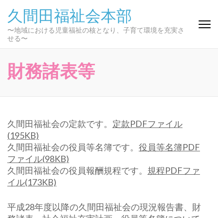
コ
久間田福祉会本部
ン
テ
〜地域における児童福祉の核となり、子育て環境を充実さ
せる〜
ン
ツ
へ
財務諸表等
ス
キ
ッ
プ
(Enter
久間田福祉会の定款です。
定款PDFファイル
を
(195KB)
押
久間田福祉会の役員等名簿です。
役員等名簿PDF
す)
ファイル(98KB)
久間田福祉会の役員報酬規程です。
規程PDFファ
イル(173KB)
平成28年度以降の久間田福祉会の現況報告書、財