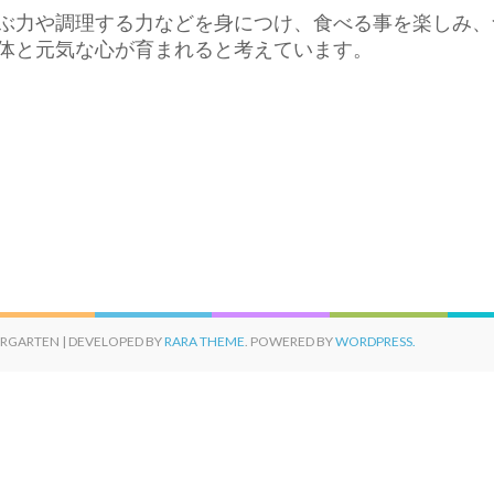
ぶ力や調理する力などを身につけ、食べる事を楽しみ、
体と元気な心が育まれると考えています。
ERGARTEN | DEVELOPED BY
RARA THEME
. POWERED BY
WORDPRESS.