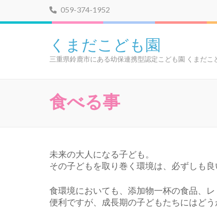
コ
059-374-1952
ン
テ
くまだこども園
ン
ツ
三重県鈴鹿市にある幼保連携型認定こども園 くまだこ
へ
ス
キ
食べる事
ッ
プ
(Enter
を
押
未来の大人になる子ども。
す)
その子どもを取り巻く環境は、必ずしも良
食環境においても、添加物一杯の食品、レ
便利ですが、成長期の子どもたちにはどう